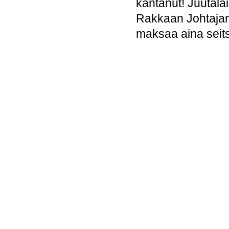
kantanut! Juutala
Rakkaan Johtajam
maksaa aina seit