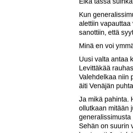
Eikä tässä suinka
Kun generalissimu
alettiin vapauttaa
sanottiin, että sy
Minä en voi ymmär
Uusi valta antaa k
Levittäkää rauhas
Valehdelkaa niin 
äiti Venäjän puhta
Ja mikä pahinta. H
ollutkaan mitään j
generalissimusta 
Sehän on suurin 