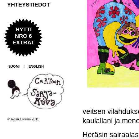
YHTEYSTIEDOT
HYTTI
NRO 6
EXTRAT
SUOMI
|
ENGLISH
veitsen vilahduks
kaulallani ja mene
© Rosa Liksom 2011
Heräsin sairaala