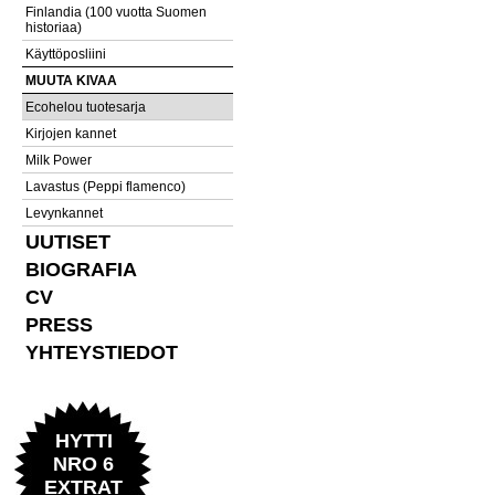
Finlandia (100 vuotta Suomen
historiaa)
Käyttöposliini
MUUTA KIVAA
Ecohelou tuotesarja
Kirjojen kannet
Milk Power
Lavastus (Peppi flamenco)
Levynkannet
UUTISET
BIOGRAFIA
CV
PRESS
YHTEYSTIEDOT
HYTTI
NRO 6
EXTRAT