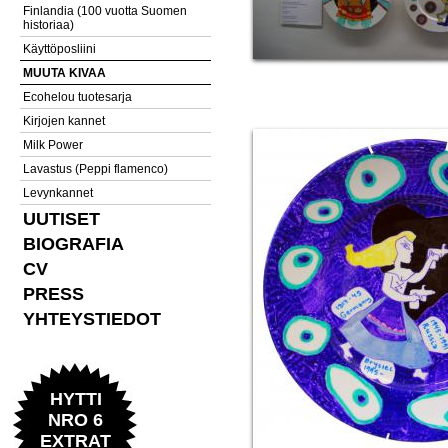
Finlandia (100 vuotta Suomen
historiaa)
Käyttöposliini
MUUTA KIVAA
Ecohelou tuotesarja
Kirjojen kannet
Milk Power
Lavastus (Peppi flamenco)
Levynkannet
UUTISET
BIOGRAFIA
CV
PRESS
YHTEYSTIEDOT
HYTTI
NRO 6
EXTRAT