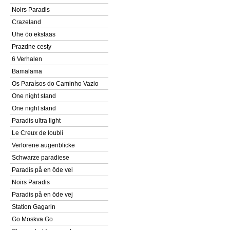
Noirs Paradis
Crazeland
Uhe öö ekstaas
Prazdne cesty
6 Verhalen
Bamalama
Os Paraísos do Caminho Vazio
One night stand
One night stand
Paradis ultra light
Le Creux de loubli
Verlorene augenblicke
Schwarze paradiese
Paradis på en öde vei
Noirs Paradis
Paradis på en öde vej
Station Gagarin
Go Moskva Go