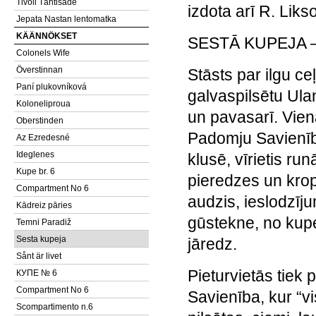
Tivoli Tähtisade
izdota arī R. Lik
Jepata Nastan lentomatka
KÄÄNNÖKSET
SESTĀ KUPEJA 
Colonels Wife
Överstinnan
Stāsts par ilgu c
Paní plukovníková
galvaspilsētu Ula
Koloneliproua
un pavasarī. Vie
Oberstinden
Padomju Savienībā
Az Ezredesné
Ideglenes
klusē, vīrietis ru
Kupe br. 6
pieredzes un kropl
Compartment No 6
audzis, ieslodzīju
Kādreiz pāries
gūstekne, no kupe
Temni Paradiž
Sesta kupeja
jāredz.
Sånt är livet
Pieturvietās tiek
КУПЕ № 6
Compartment No 6
Savienība, kur “vi
Scompartimento n.6