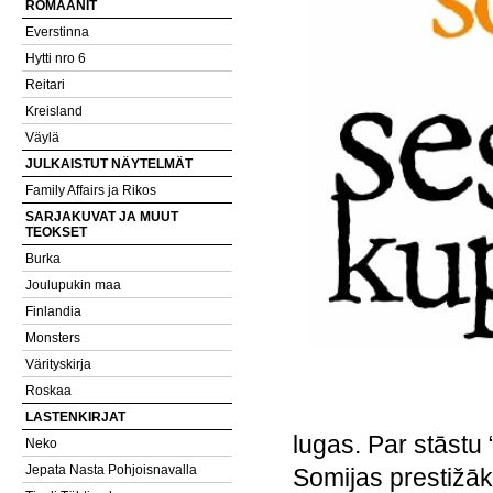
ROMAANIT
Everstinna
Hytti nro 6
Reitari
Kreisland
Väylä
JULKAISTUT NÄYTELMÄT
Family Affairs ja Rikos
SARJAKUVAT JA MUUT
TEOKSET
Burka
Joulupukin maa
Finlandia
Monsters
Värityskirja
Roskaa
LASTENKIRJAT
lugas. Par stāstu
Neko
Jepata Nasta Pohjoisnavalla
Somijas prestižāko