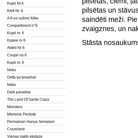
pilsētas, ciemi, ļ
Kupė Nr.6
pilsētas un stāvu
Klefi Nr. 6
saindēti meži. Pi
A 6-os számú fülke
Compartiment n°6
zvaigznes, un nak
Kupé nr. 6
Kupee nr 6
Stāsta nosaukums 
Abteil Nr 6
Coupé no 6
Kupé nr. 6
Neko
Ovtta ija bissehat
Neko
Dark paradise
The Land Of Santa Claus
Monsters
Memorie Perdute
Permainan Hanya Semalam
Crazeland
Vienas nakts ekstaze