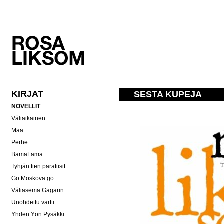
KIRJAT
SESTA KUPEJA
NOVELLIT
Väliaikainen
Maa
Perhe
BamaLama
Tyhjän tien paratiisit
Go Moskova go
Väliasema Gagarin
Unohdettu vartti
Yhden Yön Pysäkki