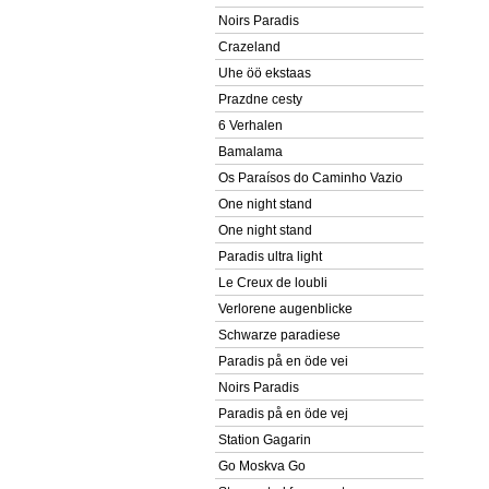
Noirs Paradis
Crazeland
Uhe öö ekstaas
Prazdne cesty
6 Verhalen
Bamalama
Os Paraísos do Caminho Vazio
One night stand
One night stand
Paradis ultra light
Le Creux de loubli
Verlorene augenblicke
Schwarze paradiese
Paradis på en öde vei
Noirs Paradis
Paradis på en öde vej
Station Gagarin
Go Moskva Go