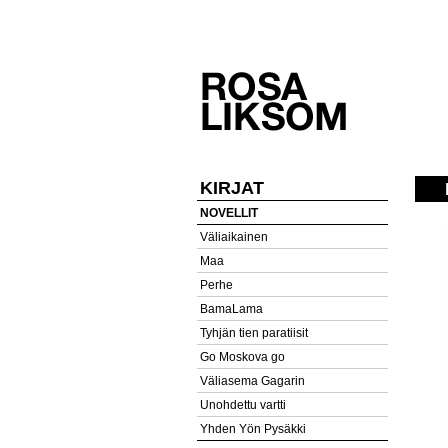
KIRJAT
NOVELLIT
Väliaikainen
Maa
Perhe
BamaLama
Tyhjän tien paratiisit
Go Moskova go
Väliasema Gagarin
Unohdettu vartti
Yhden Yön Pysäkki