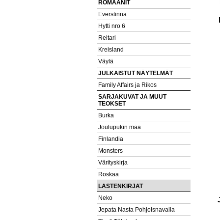
ROMAANIT
Everstinna
Hytti nro 6
Reitari
Kreisland
Väylä
JULKAISTUT NÄYTELMÄT
Family Affairs ja Rikos
SARJAKUVAT JA MUUT
TEOKSET
Burka
Joulupukin maa
Finlandia
Monsters
Värityskirja
Roskaa
LASTENKIRJAT
Neko
Jepata Nasta Pohjoisnavalla