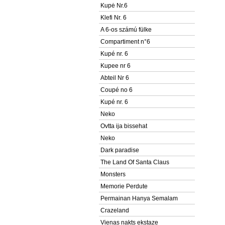
Kupė Nr.6
Klefi Nr. 6
A 6-os számú fülke
Compartiment n°6
Kupé nr. 6
Kupee nr 6
Abteil Nr 6
Coupé no 6
Kupé nr. 6
Neko
Ovtta ija bissehat
Neko
Dark paradise
The Land Of Santa Claus
Monsters
Memorie Perdute
Permainan Hanya Semalam
Crazeland
Vienas nakts ekstaze