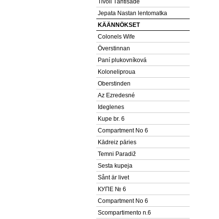
Tivoli Tähtisade
Jepata Nastan lentomatka
KÄÄNNÖKSET
Colonels Wife
Överstinnan
Paní plukovníková
Koloneliproua
Oberstinden
Az Ezredesné
Ideglenes
Kupe br. 6
Compartment No 6
Kādreiz pāries
Temni Paradiž
Sesta kupeja
Sånt är livet
КУПЕ № 6
Compartment No 6
Scompartimento n.6