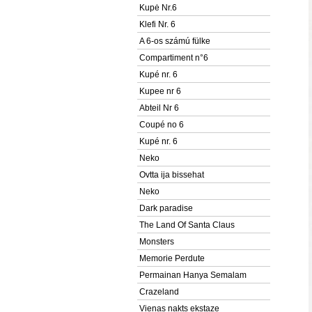
Kupė Nr.6
Klefi Nr. 6
A 6-os számú fülke
Compartiment n°6
Kupé nr. 6
Kupee nr 6
Abteil Nr 6
Coupé no 6
Kupé nr. 6
Neko
Ovtta ija bissehat
Neko
Dark paradise
The Land Of Santa Claus
Monsters
Memorie Perdute
Permainan Hanya Semalam
Crazeland
Vienas nakts ekstaze