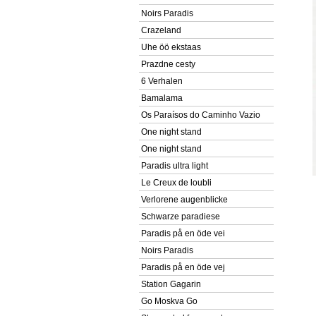
Noirs Paradis
Crazeland
Uhe öö ekstaas
Prazdne cesty
6 Verhalen
Bamalama
Os Paraísos do Caminho Vazio
One night stand
One night stand
Paradis ultra light
Le Creux de loubli
Verlorene augenblicke
Schwarze paradiese
Paradis på en öde vei
Noirs Paradis
Paradis på en öde vej
Station Gagarin
Go Moskva Go