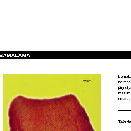
BAMALAMA
BamaLa
normaal
järjest
maailma
edusta
Teksti