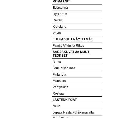
ROMAANIT
Everstinna
Hytti nro 6
Reitari
Kreisland
Väylä
JULKAISTUT NÄYTELMÄT
Family Affairs ja Rikos
SARJAKUVAT JA MUUT
TEOKSET
Burka
Joulupukin maa
Finlandia
Monsters
Värityskirja
Roskaa
LASTENKIRJAT
Neko
Jepata Nasta Pohjoisnavalla