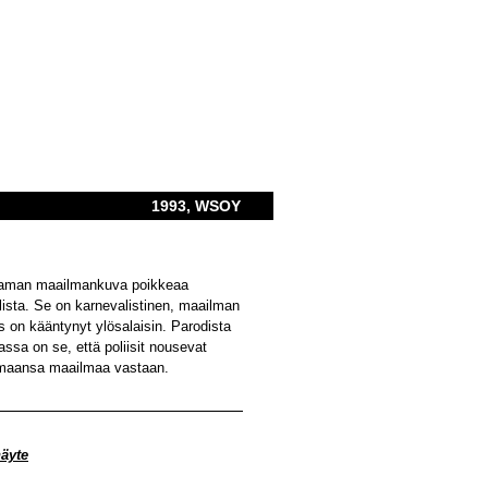
1993, WSOY
man maailmankuva poikkeaa
ista. Se on karnevalistinen, maailman
ys on kääntynyt ylösalaisin. Parodista
ssa on se, että poliisit nousevat
maansa maailmaa vastaan.
näyte