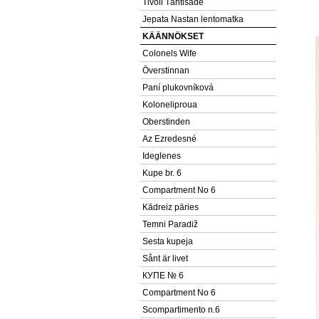
Tivoli Tähtisade
Jepata Nastan lentomatka
KÄÄNNÖKSET
Colonels Wife
Överstinnan
Paní plukovníková
Koloneliproua
Oberstinden
Az Ezredesné
Ideglenes
Kupe br. 6
Compartment No 6
Kādreiz pāries
Temni Paradiž
Sesta kupeja
Sånt är livet
КУПЕ № 6
Compartment No 6
Scompartimento n.6