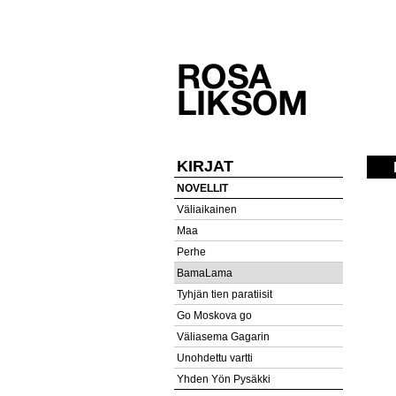
KIRJAT
NOVELLIT
Väliaikainen
Maa
Perhe
BamaLama
Tyhjän tien paratiisit
Go Moskova go
Väliasema Gagarin
Unohdettu vartti
Yhden Yön Pysäkki