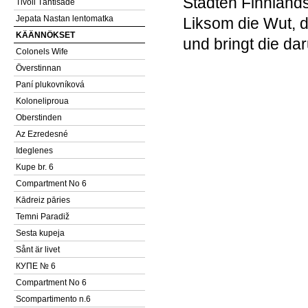
Städten Finnland
Tivoli Tähtisade
Jepata Nastan lentomatka
Liksom die Wut, 
KÄÄNNÖKSET
und bringt die d
Colonels Wife
Överstinnan
Paní plukovníková
Koloneliproua
Oberstinden
Az Ezredesné
Ideglenes
Kupe br. 6
Compartment No 6
Kādreiz pāries
Temni Paradiž
Sesta kupeja
Sånt är livet
КУПЕ № 6
Compartment No 6
Scompartimento n.6