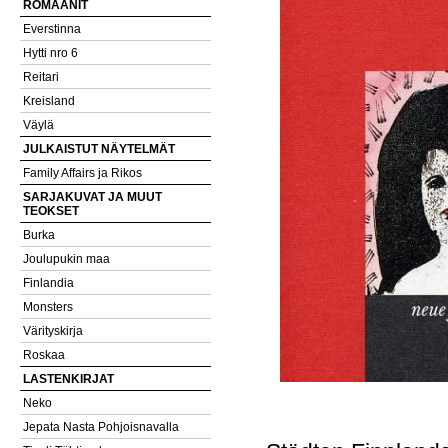
ROMAANIT
Everstinna
Hytti nro 6
Reitari
Kreisland
Väylä
JULKAISTUT NÄYTELMÄT
Family Affairs ja Rikos
SARJAKUVAT JA MUUT
TEOKSET
Burka
Joulupukin maa
Finlandia
Monsters
Värityskirja
Roskaa
LASTENKIRJAT
Neko
Jepata Nasta Pohjoisnavalla