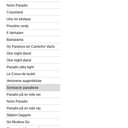
Noirs Paradis
Crazeland
Uhe öö ekstaas
Prazdne cesty
6 Verhalen
Bamalama
Os Paraísos do Caminho Vazio
One night stand
One night stand
Paradis ultra light
Le Creux de loubli
Verlorene augenblicke
Schwarze paradiese
Paradis på en öde vei
Noirs Paradis
Paradis på en öde vej
Station Gagarin
Go Moskva Go