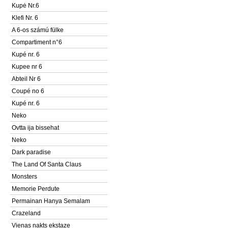
Kupė Nr.6
Klefi Nr. 6
A 6-os számú fülke
Compartiment n°6
Kupé nr. 6
Kupee nr 6
Abteil Nr 6
Coupé no 6
Kupé nr. 6
Neko
Ovtta ija bissehat
Neko
Dark paradise
The Land Of Santa Claus
Monsters
Memorie Perdute
Permainan Hanya Semalam
Crazeland
Vienas nakts ekstaze