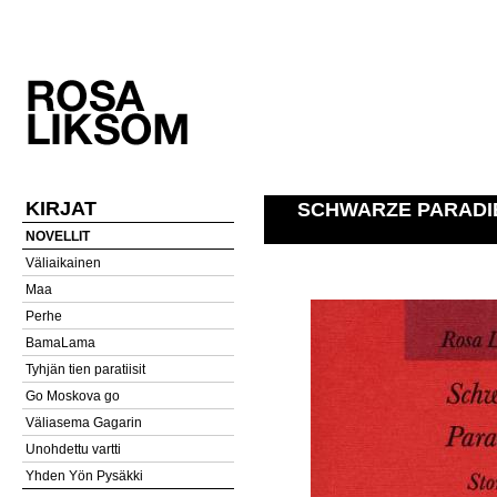
KIRJAT
SCHWARZE PARADI
NOVELLIT
Väliaikainen
Maa
Perhe
BamaLama
Tyhjän tien paratiisit
Go Moskova go
Väliasema Gagarin
Unohdettu vartti
Yhden Yön Pysäkki