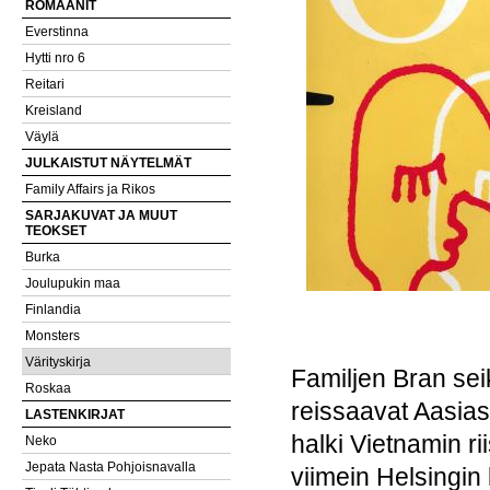
ROMAANIT
Everstinna
Hytti nro 6
Reitari
Kreisland
Väylä
JULKAISTUT NÄYTELMÄT
Family Affairs ja Rikos
SARJAKUVAT JA MUUT
TEOKSET
Burka
Joulupukin maa
Finlandia
Monsters
Värityskirja
Familjen Bran seik
Roskaa
reissaavat Aasias
LASTENKIRJAT
halki Vietnamin rii
Neko
Jepata Nasta Pohjoisnavalla
viimein Helsingin