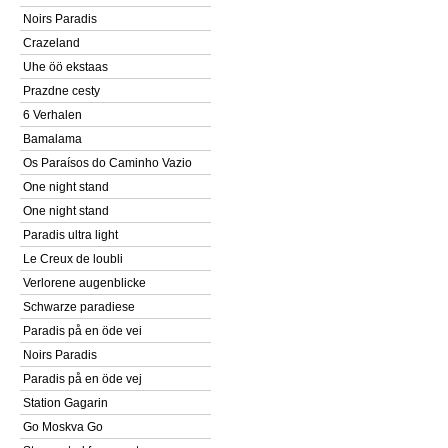
Noirs Paradis
Crazeland
Uhe öö ekstaas
Prazdne cesty
6 Verhalen
Bamalama
Os Paraísos do Caminho Vazio
One night stand
One night stand
Paradis ultra light
Le Creux de loubli
Verlorene augenblicke
Schwarze paradiese
Paradis på en öde vei
Noirs Paradis
Paradis på en öde vej
Station Gagarin
Go Moskva Go