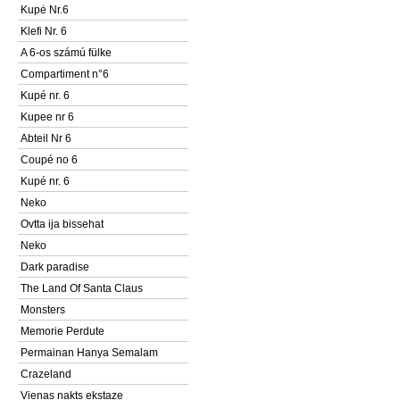
Kupė Nr.6
Klefi Nr. 6
A 6-os számú fülke
Compartiment n°6
Kupé nr. 6
Kupee nr 6
Abteil Nr 6
Coupé no 6
Kupé nr. 6
Neko
Ovtta ija bissehat
Neko
Dark paradise
The Land Of Santa Claus
Monsters
Memorie Perdute
Permainan Hanya Semalam
Crazeland
Vienas nakts ekstaze