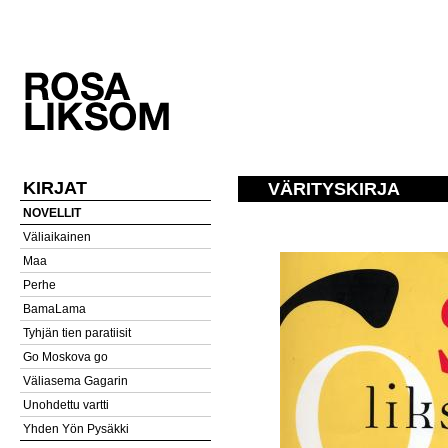
KIRJAT
VÄRITYSKIRJA
NOVELLIT
Väliaikainen
Maa
Perhe
BamaLama
Tyhjän tien paratiisit
Go Moskova go
Väliasema Gagarin
Unohdettu vartti
Yhden Yön Pysäkki