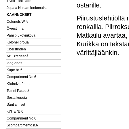
Tivoli Tähtisade
ostarille.
Jepata Nastan lentomatka
KÄÄNNÖKSET
Piirustuslehtiöltä
Colonels Wife
renkailla. Piirroks
Överstinnan
Matkailu avartaa, 
Paní plukovníková
Koloneliproua
Kurikka on teksta
Oberstinden
värittäjiäänkin.
Az Ezredesné
Ideglenes
Kupe br. 6
Compartment No 6
Kādreiz pāries
Temni Paradiž
Sesta kupeja
Sånt är livet
КУПЕ № 6
Compartment No 6
Scompartimento n.6