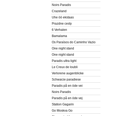
Noirs Paradis
Crazeland
Uhe öö ekstaas
Prazdne cesty
6 Verhalen
Bamalama
Os Paraísos do Caminho Vazio
One night stand
One night stand
Paradis ultra light
Le Creux de loubli
Verlorene augenblicke
Schwarze paradiese
Paradis på en öde vei
Noirs Paradis
Paradis på en öde vej
Station Gagarin
Go Moskva Go