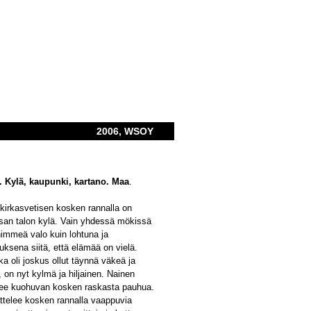
2006, WSOY
. Kylä, kaupunki, kartano. Maa
.
kirkasvetisen kosken rannalla on
an talon kylä. Vain yhdessä mökissä
 himmeä valo kuin lohtuna ja
uksena siitä, että elämää on vielä.
oka oli joskus ollut täynnä väkeä ja
 on nyt kylmä ja hiljainen. Nainen
lee kuohuvan kosken raskasta pauhua.
ttelee kosken rannalla vaappuvia