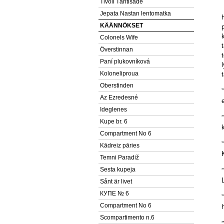
Tivoli Tähtisade
Jepata Nastan lentomatka
KÄÄNNÖKSET
Colonels Wife
Överstinnan
Paní plukovníková
Koloneliproua
Oberstinden
Az Ezredesné
Ideglenes
Kupe br. 6
Compartment No 6
Kādreiz pāries
Temni Paradiž
Sesta kupeja
Sånt är livet
КУПЕ № 6
Compartment No 6
Scompartimento n.6