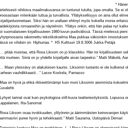
* Hänen 
hirtehisesti nihiloiva maailmakuvansa on tuntunut tutulta, jopa omalta. Se ei 
proosastaan mitenkään tuttua ja turvallista. Yllätyksellisyys on aina ollut el
kirjailijanluonnetaan. Siksi hän on urallaan ehtinyt myös kokeilla monia erilaisia 
taidekirjoista romaaneihin ja näytelmiin. Yllätys onkin, että hän palaa nyt kat
toi suomalaiseen kirjallisuuteen 1980-luvun puolivälissä. Tässä mielessä pieni 
lyhytproosasta rakennettu tekstikokoelma Maa pukkaa väkisinkin innostuksen 
tässä se vihdoin on. Hiphurraa. * HS Kulttuuri 19.8.3006 Jukka Petäjä
”… pitää muistaa, että Rosa Liksom on jo klassikko. Hän toi kirjallisuuteen 
että murteen. Siinä on jo yhdelle kirjailijalle aivan tarpeeksi.” Matti Mäkelä, Aa
”… Maan yleissävy on alakuloisen kaunis. Liksomin tuotanto ei ole kulkenut o
karhean vauhdikkaasti…” Lasse Koskela, Parnasso
”Maa on hyvä ja ehkä rikkeettömämpi kuin moni Liksomin aiemmista kokoel
Kuvalehti
”Lyhyet tarinat ovat kuin psykologisia still-kuvia teatteriesityksistä. Lopussa o
Lappalainen, Ilta-Sanomat
”Rosa Liksom osaa irvokkuuden, ylilyönnin ja äärimmäisten keinovarojen käyt
hammasrivi puree hyvin ja tehokkaasti.” Matti Saurama, Uutispäivä Demari
”Tarinoista kootuva Maa on merkkiteos. (...) Rosa Liksom on olennaisesti kiin