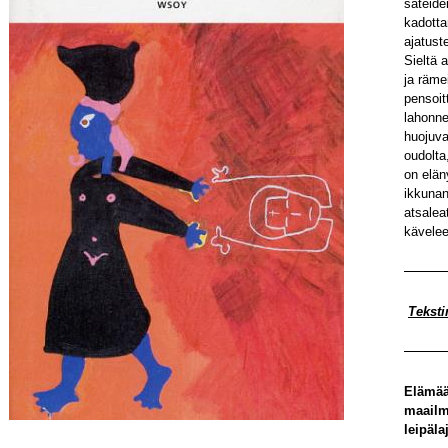
sateide
kadott
ajatust
Sieltä 
ja rämei
pensoit
lahonne
huojuva
oudolta
on elän
ikkunan
atsalea
kävelee
Teksti
Elämää
maailm
leipäla