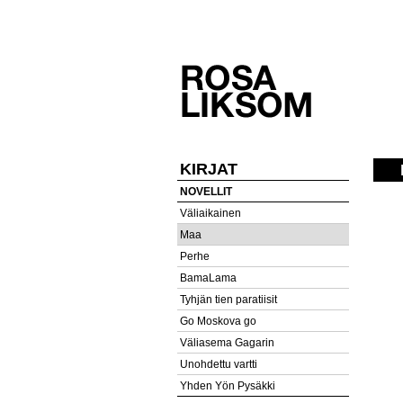
KIRJAT
NOVELLIT
Väliaikainen
Maa
Perhe
BamaLama
Tyhjän tien paratiisit
Go Moskova go
Väliasema Gagarin
Unohdettu vartti
Yhden Yön Pysäkki