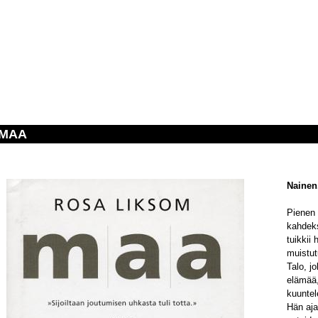
MAA
Nainen
Pienen 
kahdeks
tuikkii
muistut
Talo, j
elämää,
kuunte
Hän aja