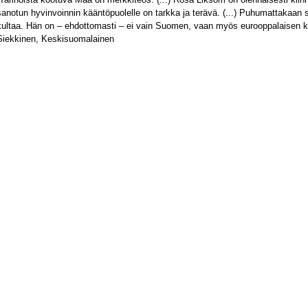
sanotun hyvinvoinnin kääntöpuolelle on tarkka ja terävä. (...) Puhumattakaan s
kultaa. Hän on – ehdottomasti – ei vain Suomen, vaan myös eurooppalaisen kir
Siekkinen, Keskisuomalainen