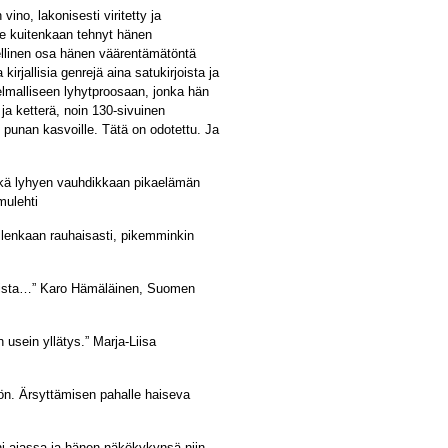
vino, lakonisesti viritetty ja
ole kuitenkaan tehnyt hänen
imellinen osa hänen väärentämätöntä
kirjallisia genrejä aina satukirjoista ja
kelmalliseen lyhytproosaan, jonka hän
ja ketterä, noin 130-sivuinen
punan kasvoille. Tätä on odotettu. Ja
sekä lyhyen vauhdikkaan pikaelämän
mulehti
llenkaan rauhaisasti, pikemminkin
mista…” Karo Hämäläinen, Suomen
n usein yllätys.” Marja-Liisa
ön. Ärsyttämisen pahalle haiseva
ni ajassa ja hänen näkökykynsä niin