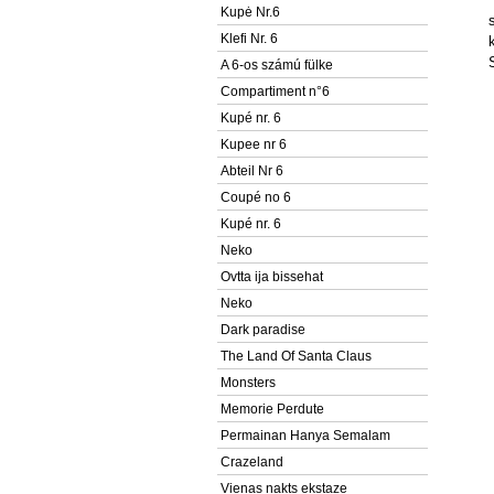
Kupė Nr.6
Klefi Nr. 6
A 6-os számú fülke
Compartiment n°6
Kupé nr. 6
Kupee nr 6
Abteil Nr 6
Coupé no 6
Kupé nr. 6
Neko
Ovtta ija bissehat
Neko
Dark paradise
The Land Of Santa Claus
Monsters
Memorie Perdute
Permainan Hanya Semalam
Crazeland
Vienas nakts ekstaze