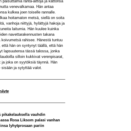
n paisuttamia ranta-aittoja ja kattonsa
anutta venevalkamaa. Hän antaa
ensa kulkea joen toiselle rannalle.
alkaa hoitamaton metsä, siellä on soita
tä, vanhoja niittyjä, hylättyjä hakoja ja
tuneita laitumia. Hän kuulee kuinka
iden navettarakennusten takana
 koivumetsä rahisee. Hänestä tuntuu
, että hän on syntynyt täällä, että hän
yt lapsuutensa tässä talossa, jonka
laudoilla silloin kukkivat verenpisarat,
t ja joka on syytöksiä täynnä. Hän
 sisään ja sytyttää valot.
näyte
 pikakelauksella vauhdin
assa Rosa Liksom palasi vanhan
jinsa lyhytprosaan pariin